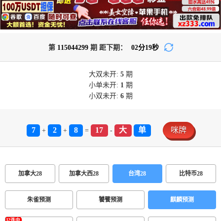
第
115044299
期 距下期：
02
分
19
秒
大双
未开:
5
期
小单
未开:
1
期
小双
未开:
6
期
7
2
8
17
大
单
咪牌
+
+
=
-
加拿大28
加拿大西28
台湾28
比特币28
朱雀预测
饕餮预测
麒麟预测