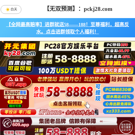
【无双预测】：pckj28.com
白天